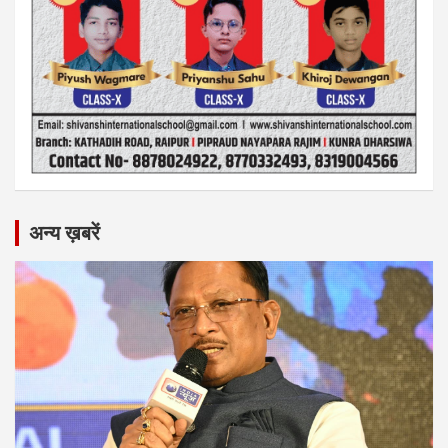
अन्य ख़बरें