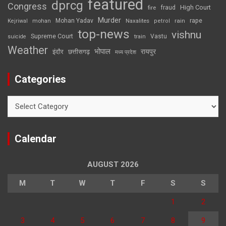
featured
dprcg
Congress
High Court
fire
fraud
Murder
rape
Mohan Yadav
Naxalites
rain
Kejriwal
mohan
petrol
top-news
vishnu
Supreme Court
Vastu
suicide
train
Weather
भोपाल
रायपुर
इंदौर
छत्तीसगढ़
मध्य प्रदेश
Categories
Categories
Calendar
AUGUST 2026
M
T
W
T
F
S
S
1
2
3
4
5
6
7
8
9