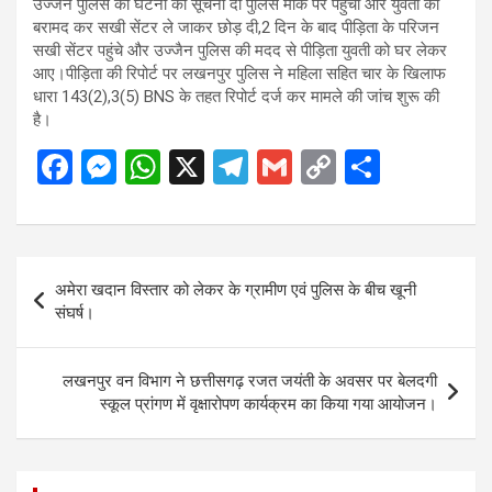
उज्जैन पुलिस को घटना की सूचना दी पुलिस मौके पर पहुंची और युवती को
बरामद कर सखी सेंटर ले जाकर छोड़ दी,2 दिन के बाद पीड़िता के परिजन
सखी सेंटर पहुंचे और उज्जैन पुलिस की मदद से पीड़िता युवती को घर लेकर
आए।पीड़िता की रिपोर्ट पर लखनपुर पुलिस ने महिला सहित चार के खिलाफ
धारा 143(2),3(5) BNS के तहत रिपोर्ट दर्ज कर मामले की जांच शुरू की
है।
F
M
W
X
T
G
C
S
a
es
h
el
m
o
h
ce
se
at
e
ail
py
ar
b
n
s
gr
Li
e
Post
अमेरा खदान विस्तार को लेकर के ग्रामीण एवं पुलिस के बीच खूनी
o
g
A
a
n
navigation
संघर्ष।
o
er
p
m
k
k
p
लखनपुर वन विभाग ने छत्तीसगढ़ रजत जयंती के अवसर पर बेलदगी
स्कूल प्रांगण में वृक्षारोपण कार्यक्रम का किया गया आयोजन।