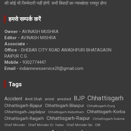
की कोई भी जिम्मेदारी नहीं होगी. सभी विवादों का न्यायक्षेत्र रायपुर होगा
हमसे सम्पर्क करें
Owner -
AVINASH MUSHRA
Editor -
AVINASH MISHRA
Associate -
Office -
DHEBAR CITY ROAD AWADHPURI BHATAGAON
RAIPUR C.G.
Mobile -
9302774447
Email -
indiannewsservice20@gmail.com
Tags
Chhattisgarh
BJP
Accident
Amit Shah
arrested
arrest
Chhattisgarh-Bijapur
Chhattisgarh-Bilaspur
Chhattisgarh-Durg
Chhattisgarh-Korba
Chhattisgarh-Jagdalpur
Chhattisgarh-Kabirdham
Chhattisgarh-Raipur
Chhattisgarh-Raigarh
Chhattisgarh-Sukma
CM
Chief Minister
Chief Minister Dr. Yadav
Chief Minister Sai