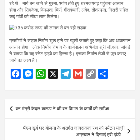
रहे थे। मार्ग बन जाने से गुरमा, श्यांग होते हुए धरमजयगढ़ पहुंचना आसान
होगा और सिमकेदा, विमलता, चिर्रा, गीतकंवारी, लबेद, तीतरडांड, गिरारी सहित
कई गांवों को सीधा लाभ मिलेगा।
ग्रामीणों ने सड़क निर्माण शुरू हाने पर खुशी जताते हुए कहा कि अब आवागमन
आसान होगा। लोक निर्माण विभाग के कार्यपालन अभियंता श्री जी.आर. जांगड़े
ने बताया कि यह स्टेट हाइवे का हिस्सा है। इसका निर्माण तेजी से पूरा कराए
जाने का लक्ष्य है।
F
M
W
X
T
G
C
S
a
es
h
el
m
o
h
ce
se
at
e
ail
py
ar
b
n
s
gr
Li
e
Post
वन मंत्री केदार कश्यप ने की वन विभाग के कार्यों की समीक्षा…
o
g
A
a
n
navigation
o
er
p
m
k
पीएम सूर्य घर योजना के अंतर्गत जागरूकता रथ को पर्यटन मंत्री
k
p
अग्रवाल ने दिखाई हरी झंडी….