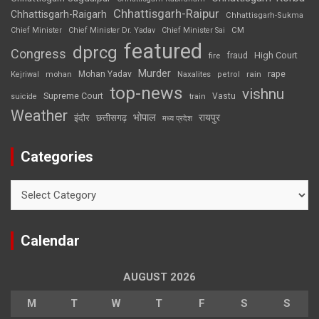
Chhattisgarh-Raipur
Chhattisgarh-Raigarh
Chhattisgarh-Sukma
CM
Chief Minister
Chief Minister Dr. Yadav
Chief Minister Sai
featured
dprcg
Congress
High Court
fire
fraud
Murder
rape
Mohan Yadav
Naxalites
rain
Kejriwal
mohan
petrol
top-news
vishnu
Supreme Court
Vastu
suicide
train
Weather
भोपाल
रायपुर
इंदौर
छत्तीसगढ़
मध्य प्रदेश
Categories
Categories
Calendar
AUGUST 2026
M
T
W
T
F
S
S