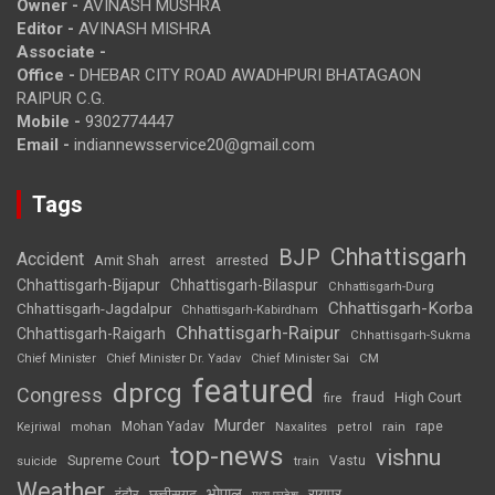
Owner -
AVINASH MUSHRA
Editor -
AVINASH MISHRA
Associate -
Office -
DHEBAR CITY ROAD AWADHPURI BHATAGAON
RAIPUR C.G.
Mobile -
9302774447
Email -
indiannewsservice20@gmail.com
Tags
Chhattisgarh
BJP
Accident
Amit Shah
arrested
arrest
Chhattisgarh-Bijapur
Chhattisgarh-Bilaspur
Chhattisgarh-Durg
Chhattisgarh-Korba
Chhattisgarh-Jagdalpur
Chhattisgarh-Kabirdham
Chhattisgarh-Raipur
Chhattisgarh-Raigarh
Chhattisgarh-Sukma
CM
Chief Minister
Chief Minister Dr. Yadav
Chief Minister Sai
featured
dprcg
Congress
High Court
fire
fraud
Murder
rape
Mohan Yadav
Naxalites
rain
Kejriwal
mohan
petrol
top-news
vishnu
Supreme Court
Vastu
suicide
train
Weather
भोपाल
रायपुर
इंदौर
छत्तीसगढ़