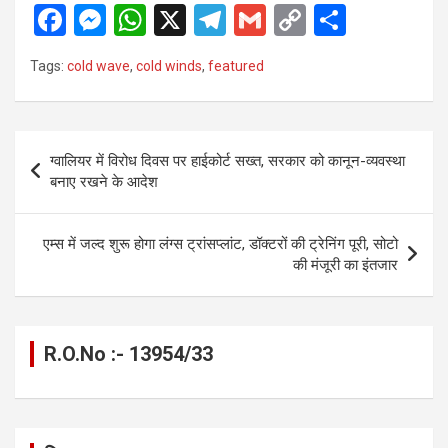
F
M
W
X
T
G
C
S
a
es
h
el
m
o
h
Tags:
cold wave
,
cold winds
,
featured
ce
se
at
e
ail
py
ar
b
n
s
gr
Li
e
o
g
A
a
n
Post
ग्वालियर में विरोध दिवस पर हाईकोर्ट सख्त, सरकार को कानून-व्यवस्था
o
er
p
m
k
navigation
बनाए रखने के आदेश
k
p
एम्स में जल्द शुरू होगा लंग्स ट्रांसप्लांट, डॉक्टरों की ट्रेनिंग पूरी, सोटो
की मंजूरी का इंतजार
R.O.No :- 13954/33