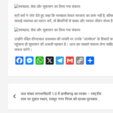
श्री वर्मा ने जोर देते हुए कहा कि स्वच्छता केवल सरकार का काम नहीं है,
सफाई व्यवस्था का पालन करें, तो बीमारियों से बचाव और स्वस्थ जीवन संभव ह
उन्होंने पंडित दीनदयाल उपाध्याय की जयंती पर उनके “अंत्योदय” के विचारों
पहुंचाना ही सुशासन की असली पहचान है। आज हम सबको संकल्प लेना चाहिए क
सफल करेंगे।
F
M
W
X
T
G
C
S
a
es
h
el
m
o
h
ce
se
at
e
ail
py
ar
b
n
s
gr
Li
e
Post
o
g
A
a
n
जल संचय जनभागीदारी 1.0 में छत्तीसगढ़ का परचम – राष्ट्रीय
navigation
o
er
p
m
k
स्तर पर दूसरा स्थान, रायपुर नगर निगम को प्रथम पुरस्कार…
k
p