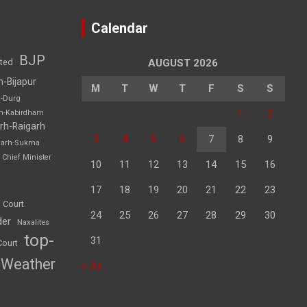
Calendar
BJP
sted
AUGUST 2026
h-Bijapur
M
T
W
T
F
S
S
h-Durg
1
2
rh-Kabirdham
rh-Raigarh
3
4
5
6
7
8
9
garh-Sukma
Chief Minister
10
11
12
13
14
15
16
17
18
19
20
21
22
23
 Court
24
25
26
27
28
29
30
der
Naxalites
top-
31
Court
Weather
« Jul