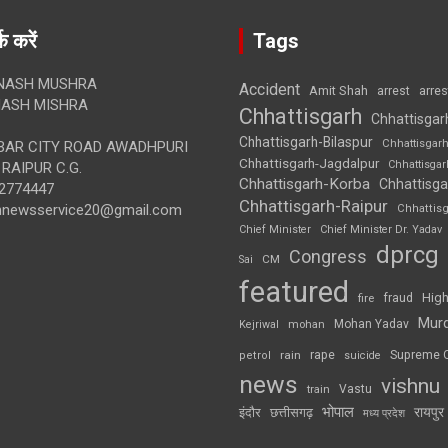
क करें
Tags
NASH MUSHRA
Accident
Amit Shah
arre
arrest
ASH MISHRA
Chhattisgarh
Chhattisgar
Chhattisgarh-Bilaspur
Chhattisgar
AR CITY ROAD AWADHPURI
Chhattisgarh-Jagdalpur
Chhattisga
RAIPUR C.G.
Chhattisgarh-Korba
Chhattisga
2774447
Chhattisgarh-Raipur
annewsservice20@gmail.com
Chhattis
Chief Minister
Chief Minister Dr. Yadav
dprcg
Congress
CM
Sai
featured
High
fire
fraud
Mur
Mohan Yadav
Kejriwal
mohan
rape
Supreme 
rain
petrol
suicide
news
vishnu
Vastu
train
भोपाल
रायपुर
इंदौर
छत्तीसगढ़
मध्य प्रदेश