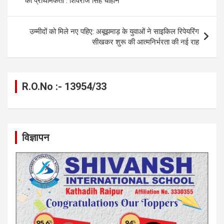
की प्राथमिकता : शिवराज सिंह चौहान
o
er
p
m
k
k
p
उम्मीदों को मिले नए पहिए: अबूझमाड़ के युवाओं ने साइकिल रिपेयरिंग
सीखकर शुरू की आत्मनिर्भरता की नई राह
R.O.No :- 13954/33
विज्ञापन