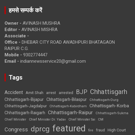
हमसे सम्पर्क करें
Owner -
AVINASH MUSHRA
Editor -
AVINASH MISHRA
Associate -
Office -
DHEBAR CITY ROAD AWADHPURI BHATAGAON
RAIPUR C.G.
Mobile -
9302774447
Email -
indiannewsservice20@gmail.com
Tags
Chhattisgarh
BJP
Accident
Amit Shah
arrested
arrest
Chhattisgarh-Bijapur
Chhattisgarh-Bilaspur
Chhattisgarh-Durg
Chhattisgarh-Korba
Chhattisgarh-Jagdalpur
Chhattisgarh-Kabirdham
Chhattisgarh-Raipur
Chhattisgarh-Raigarh
Chhattisgarh-Sukma
CM
Chief Minister
Chief Minister Dr. Yadav
Chief Minister Sai
featured
dprcg
Congress
High Court
fire
fraud