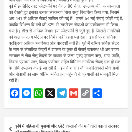
आम लोगों का शासन व्यवस्था पर विश्वास मजबूत हुआ है।
पूर्व में ई-डिस्ट्रिक्ट प्लेटफॉर्म पर केवल 86 सेवाएं उपलब्ध थीं। आवश्यकता
को देखते हुए इसका उन्नत संस्करण “सेवा सेतु” विकसित किया गया, जिसमें
अब 441 से अधिक सेवाएं शामिल की गई हैं। इनमें 54 नई सेवाएं जोड़ी गई हैं,
जबकि विभिन्न विभागों की 329 री-डायरेक्ट सेवाओं का एकीकरण भी किया
गया है। तीस से अधिक विभाग इस प्लेटफॉर्म से जुड़े हुए हैं, जिससे नागरिकों
को अलग-अलग पोर्टल पर निर्भर नहीं रहना पड़ रहा। इससे प्रशासनिक
प्रक्रिया अधिक व्यवस्थित और पारदर्शी बनी है। पूर्व में कॉमन सर्विस सेंटर
के नाम से संचालित केंद्रों में शासन के कुछ ही सेवाएं उपलब्ध थी अब राज्य
सरकार ने सेवा सेतु केंद्रों के माध्यम से जन्म-मृत्यु प्रमाण पत्र, आय, जाति,
निवास प्रमाण पत्र, विवाह पंजीयन सहित विभिन्न नागरिक सेवाएं एक ही छत
के नीचे उपलब्ध कराई जा रही हैं। इससे शासन की जनहितकारी योजनाओं
और सेवाओं का लाभ अंतिम व्यक्ति तक पहुंचाने के प्रयासों को मजबूती मिल
रही है।
F
M
W
X
T
G
C
S
a
es
h
el
m
o
h
ce
se
at
e
ail
py
ar
b
n
s
gr
Li
e
Post
कृषि में महिलाओं, युवाओं और छोटे किसानों की भागीदारी बढ़ाना सरकार
o
g
A
a
n
navigation