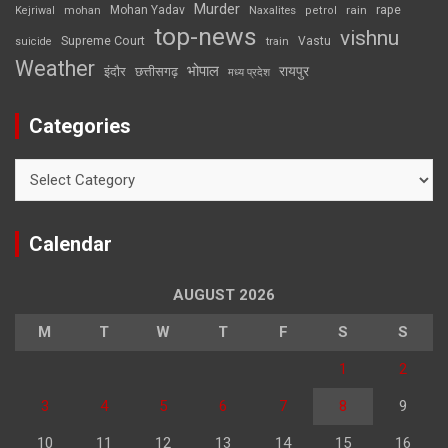
Murder
rape
Mohan Yadav
Naxalites
rain
Kejriwal
mohan
petrol
top-news
vishnu
Supreme Court
Vastu
suicide
train
Weather
भोपाल
रायपुर
इंदौर
छत्तीसगढ़
मध्य प्रदेश
Categories
Categories
Calendar
AUGUST 2026
M
T
W
T
F
S
S
1
2
3
4
5
6
7
8
9
10
11
12
13
14
15
16