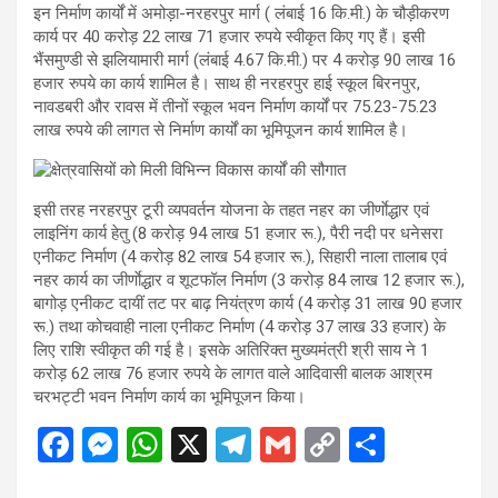
इन निर्माण कार्यों में अमोड़ा-नरहरपुर मार्ग ( लंबाई 16 कि.मी.) के चौड़ीकरण
कार्य पर 40 करोड़ 22 लाख 71 हजार रुपये स्वीकृत किए गए हैं। इसी
भैंसमुण्डी से झलियामारी मार्ग (लंबाई 4.67 कि.मी.) पर 4 करोड़ 90 लाख 16
हजार रुपये का कार्य शामिल है। साथ ही नरहरपुर हाई स्कूल बिरनपुर,
नावडबरी और रावस में तीनों स्कूल भवन निर्माण कार्यों पर 75.23-75.23
लाख रुपये की लागत से निर्माण कार्यों का भूमिपूजन कार्य शामिल है।
इसी तरह नरहरपुर टूरी व्यपवर्तन योजना के तहत नहर का जीर्णाेद्धार एवं
लाइनिंग कार्य हेतु (8 करोड़ 94 लाख 51 हजार रू.), पैरी नदी पर धनेसरा
एनीकट निर्माण (4 करोड़ 82 लाख 54 हजार रू.), सिहारी नाला तालाब एवं
नहर कार्य का जीर्णाेद्धार व शूटफॉल निर्माण (3 करोड़ 84 लाख 12 हजार रू.),
बागोड़ एनीकट दायीं तट पर बाढ़ नियंत्रण कार्य (4 करोड़ 31 लाख 90 हजार
रू.) तथा कोचवाही नाला एनीकट निर्माण (4 करोड़ 37 लाख 33 हजार) के
लिए राशि स्वीकृत की गई है। इसके अतिरिक्त मुख्यमंत्री श्री साय ने 1
करोड़ 62 लाख 76 हजार रुपये के लागत वाले आदिवासी बालक आश्रम
चरभट्टी भवन निर्माण कार्य का भूमिपूजन किया।
F
M
W
X
T
G
C
S
a
es
h
el
m
o
h