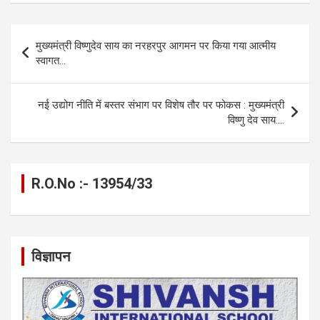
ce
se
at
e
ail
py
ar
b
n
s
gr
Li
e
Post
मुख्यमंत्री विष्णुदेव साय का नरहरपुर आगमन पर किया गया आत्मीय
o
g
A
a
n
navigation
स्वागत…
o
er
p
m
k
k
p
नई उद्योग नीति में बस्तर संभाग पर विशेष तौर पर फोकस : मुख्यमंत्री
विष्णु देव साय….
R.O.No :- 13954/33
विज्ञापन