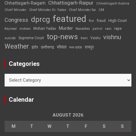
Chhattisgarh-Raipur
Chhattisgarh-Raigarh
Chhattisgarh-Sukma
CM
Chief Minister
Chief Minister Dr. Yadav
Chief Minister Sai
featured
dprcg
Congress
High Court
fire
fraud
Murder
rape
Mohan Yadav
Naxalites
rain
Kejriwal
mohan
petrol
top-news
vishnu
Supreme Court
Vastu
suicide
train
Weather
भोपाल
रायपुर
इंदौर
छत्तीसगढ़
मध्य प्रदेश
Categories
Categories
Calendar
AUGUST 2026
M
T
W
T
F
S
S