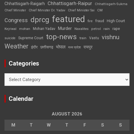
Chhattisgarh-Raipur
Chhattisgarh-Raigarh
Chhattisgarh-Sukma
CM
Chief Minister
Chief Minister Dr. Yadav
Chief Minister Sai
featured
dprcg
Congress
High Court
fire
fraud
Murder
rape
Mohan Yadav
Naxalites
rain
Kejriwal
mohan
petrol
top-news
vishnu
Supreme Court
Vastu
suicide
train
Weather
भोपाल
रायपुर
इंदौर
छत्तीसगढ़
मध्य प्रदेश
Categories
Categories
Calendar
AUGUST 2026
M
T
W
T
F
S
S