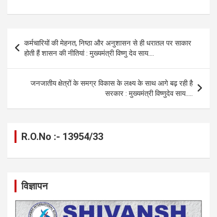
a
es
h
el
m
o
h
ce
se
at
e
ail
py
ar
b
n
s
gr
Li
e
Post
कर्मचारियों की मेहनत, निष्ठा और अनुशासन से ही धरातल पर साकार
o
g
A
a
n
navigation
होती हैं शासन की नीतियां : मुख्यमंत्री विष्णु देव साय….
o
er
p
m
k
k
p
जनजातीय क्षेत्रों के समग्र विकास के लक्ष्य के साथ आगे बढ़ रही है
सरकार : मुख्यमंत्री विष्णुदेव साय…..
R.O.No :- 13954/33
विज्ञापन