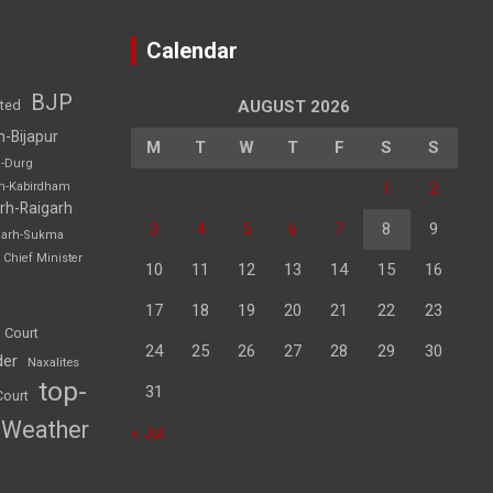
Calendar
BJP
sted
AUGUST 2026
h-Bijapur
M
T
W
T
F
S
S
h-Durg
1
2
rh-Kabirdham
rh-Raigarh
3
4
5
6
7
8
9
garh-Sukma
Chief Minister
10
11
12
13
14
15
16
17
18
19
20
21
22
23
 Court
24
25
26
27
28
29
30
der
Naxalites
top-
31
Court
Weather
« Jul