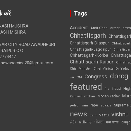
क करें
Tags
NASH MUSHRA
Accident
Amit Shah
arre
arrest
ASH MISHRA
Chhattisgarh
Chhattisgar
Chhattisgarh-Bilaspur
Chhattisgar
AR CITY ROAD AWADHPURI
Chhattisgarh-Jagdalpur
Chhattisga
RAIPUR C.G.
Chhattisgarh-Korba
Chhattisga
2774447
Chhattisgarh-Raipur
annewsservice20@gmail.com
Chhattis
Chief Minister
Chief Minister Dr. Yadav
dprcg
Congress
CM
Sai
featured
High
fire
fraud
Mur
Mohan Yadav
Kejriwal
mohan
rape
Supreme 
rain
petrol
suicide
news
vishnu
Vastu
train
भोपाल
रायपुर
इंदौर
छत्तीसगढ़
मध्य प्रदेश