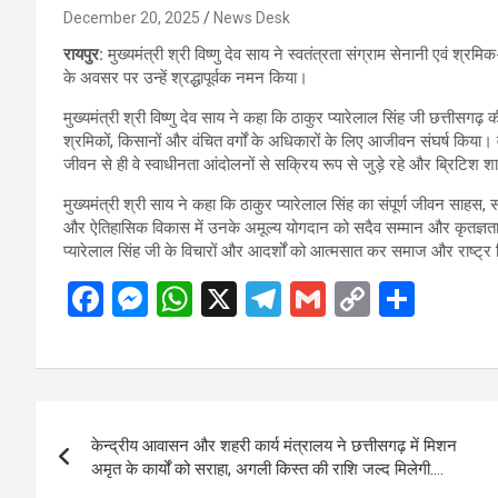
December 20, 2025
News Desk
रायपुर:
मुख्यमंत्री श्री विष्णु देव साय ने स्वतंत्रता संग्राम सेनानी एवं श
के अवसर पर उन्हें श्रद्धापूर्वक नमन किया।
मुख्यमंत्री श्री विष्णु देव साय ने कहा कि ठाकुर प्यारेलाल सिंह जी छत्तीसगढ़
श्रमिकों, किसानों और वंचित वर्गों के अधिकारों के लिए आजीवन संघर्ष किया। व
जीवन से ही वे स्वाधीनता आंदोलनों से सक्रिय रूप से जुड़े रहे और ब्रिटिश श
मुख्यमंत्री श्री साय ने कहा कि ठाकुर प्यारेलाल सिंह का संपूर्ण जीवन साहस
और ऐतिहासिक विकास में उनके अमूल्य योगदान को सदैव सम्मान और कृतज्ञता 
प्यारेलाल सिंह जी के विचारों और आदर्शों को आत्मसात कर समाज और राष्ट्र 
F
M
W
X
T
G
C
S
a
es
h
el
m
o
h
ce
se
at
e
ail
py
ar
b
n
s
gr
Li
e
Post
o
g
A
a
n
केन्द्रीय आवासन और शहरी कार्य मंत्रालय ने छत्तीसगढ़ में मिशन
navigation
o
er
p
m
k
अमृत के कार्यों को सराहा, अगली किस्त की राशि जल्द मिलेगी….