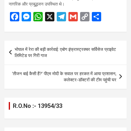
नागरिक और प्रबुद्धजन उपस्थित थे।
F
M
W
X
T
G
C
S
a
es
h
el
m
o
h
ce
se
at
e
ail
py
ar
b
n
s
gr
Li
e
Post
भोपाल में रेरा की बड़ी कार्रवाई: एबोग इंफ्रास्ट्रक्चर सर्विसेज प्राइवेट
o
g
A
a
n
navigation
लिमिटेड पर गिरी गाज
o
er
p
m
k
k
p
‘तीजन बाई कैसी हैं?’ पीएम मोदी के सवाल पर हरकत में आया प्रशासन,
कलेक्टर-डॉक्टरों की टीम पहुंची घर
R.O.No :- 13954/33