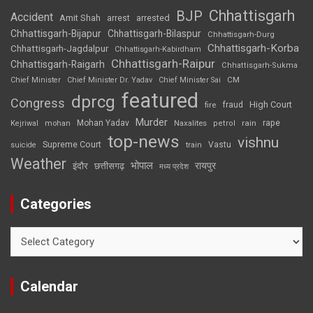
Chhattisgarh
BJP
Accident
Amit Shah
arrested
arrest
Chhattisgarh-Bijapur
Chhattisgarh-Bilaspur
Chhattisgarh-Durg
Chhattisgarh-Korba
Chhattisgarh-Jagdalpur
Chhattisgarh-Kabirdham
Chhattisgarh-Raipur
Chhattisgarh-Raigarh
Chhattisgarh-Sukma
CM
Chief Minister
Chief Minister Dr. Yadav
Chief Minister Sai
featured
dprcg
Congress
High Court
fire
fraud
Murder
rape
Mohan Yadav
Naxalites
rain
Kejriwal
mohan
petrol
top-news
vishnu
Supreme Court
Vastu
suicide
train
Weather
भोपाल
रायपुर
इंदौर
छत्तीसगढ़
मध्य प्रदेश
Categories
Categories
Calendar