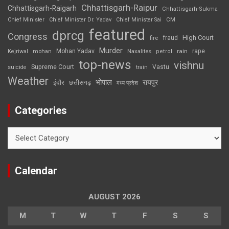
Chhattisgarh-Raipur
Chhattisgarh-Raigarh
Chhattisgarh-Sukma
CM
Chief Minister
Chief Minister Dr. Yadav
Chief Minister Sai
featured
dprcg
Congress
High Court
fire
fraud
Murder
rape
Mohan Yadav
Naxalites
rain
Kejriwal
mohan
petrol
top-news
vishnu
Supreme Court
Vastu
suicide
train
Weather
भोपाल
रायपुर
इंदौर
छत्तीसगढ़
मध्य प्रदेश
Categories
Categories
Calendar
AUGUST 2026
M
T
W
T
F
S
S