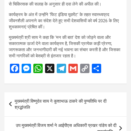
से चिकित्सक की सलाह के अनुसार ही दवा लेने की अपील की।
कार्यक्रम के अंत में उन्होंने ‘फिट इंडिया मूवमेंट’ के तहत स्वास्थ्यप्रद
जीवनशैली अपनाने का संदेश देते हुए सभी देशवासियों को वर्ष 2026 के लिए
शुभकामनाएं प्रेषित कीं।
मुख्यमंत्री श्री साय ने कहा कि ‘मन की बात’ देश को जोड़ने वाला और
सकारात्मक ऊर्जा देने वाला कार्यक्रम है, जिसकी प्रत्येक कड़ी प्रेरणा,
जागरूकता और जनभागीदारी की नई भावना का संचार करती है और जिसका
सभी नागरिकों को बेसब्री से इंतजार रहता है।
F
M
W
X
T
G
C
S
a
es
h
el
m
o
h
ce
se
at
e
ail
py
ar
b
n
s
gr
Li
e
Post
मुख्यमंत्री विष्णुदेव साय ने कुशाभाऊ ठाकरे की पुण्यतिथि पर दी
o
g
A
a
n
navigation
श्रद्धांजलि
o
er
p
m
k
k
p
उप मुख्यमंत्री विजय शर्मा ने आईपीएस अधिकारी प्रखर पांडेय को दी