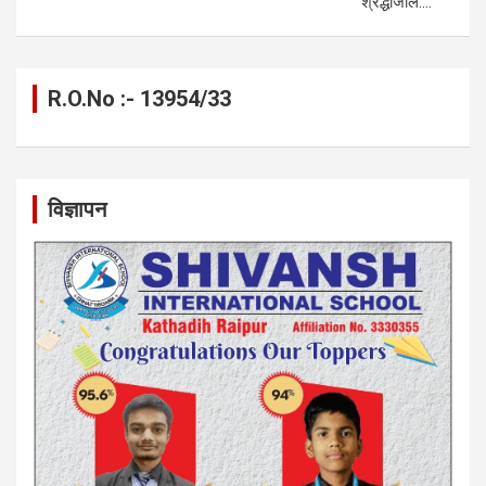
श्रद्धांजलि….
R.O.No :- 13954/33
विज्ञापन