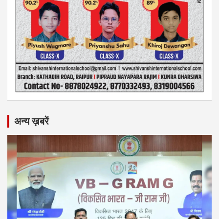
अन्य ख़बरें