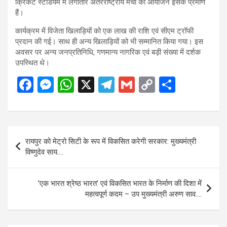
क्रिकेट स्टेडियम में लगातार अंतरराष्ट्रीय मैचों का आयोजन इसके प्रमाण
हैं।
कार्यक्रम में विजेता खिलाड़ियों को एक लाख की राशि एवं सीएम ट्रॉफी
प्रदान की गई। साथ ही अन्य खिलाड़ियों को भी सम्मानित किया गया। इस
अवसर पर अन्य जनप्रतिनिधि, गणमान्य नागरिक एवं बड़ी संख्या में दर्शक
उपस्थित थे।
F
M
W
X
T
G
C
S
a
es
h
el
m
o
h
ce
se
at
e
ail
py
ar
b
n
s
gr
Li
e
Post
रायपुर को मेट्रो सिटी के रूप में विकसित करेगी सरकार: मुख्यमंत्री
o
g
A
a
n
navigation
विष्णुदेव साय….
o
er
p
m
k
k
p
’एक भारत श्रेष्ठ भारत’ एवं विकसित भारत के निर्माण की दिशा में
महत्वपूर्ण कदम – उप मुख्यमंत्री अरुण साव….