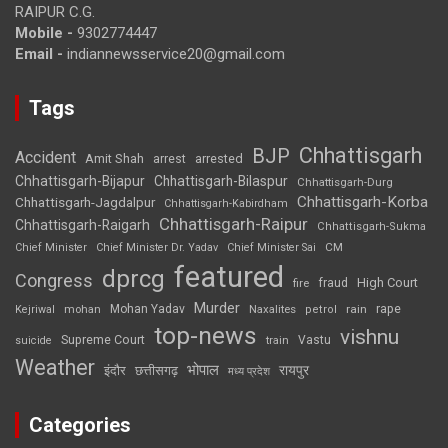
RAIPUR C.G.
Mobile -
9302774447
Email -
indiannewsservice20@gmail.com
Tags
Chhattisgarh
BJP
Accident
Amit Shah
arrested
arrest
Chhattisgarh-Bijapur
Chhattisgarh-Bilaspur
Chhattisgarh-Durg
Chhattisgarh-Korba
Chhattisgarh-Jagdalpur
Chhattisgarh-Kabirdham
Chhattisgarh-Raipur
Chhattisgarh-Raigarh
Chhattisgarh-Sukma
CM
Chief Minister
Chief Minister Dr. Yadav
Chief Minister Sai
featured
dprcg
Congress
High Court
fire
fraud
Murder
rape
Mohan Yadav
Naxalites
rain
Kejriwal
mohan
petrol
top-news
vishnu
Supreme Court
Vastu
suicide
train
Weather
भोपाल
रायपुर
इंदौर
छत्तीसगढ़
मध्य प्रदेश
Categories