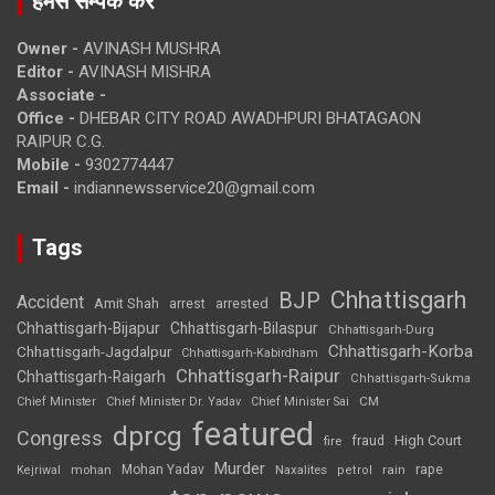
हमसे सम्पर्क करें
Owner -
AVINASH MUSHRA
Editor -
AVINASH MISHRA
Associate -
Office -
DHEBAR CITY ROAD AWADHPURI BHATAGAON
RAIPUR C.G.
Mobile -
9302774447
Email -
indiannewsservice20@gmail.com
Tags
Chhattisgarh
BJP
Accident
Amit Shah
arrested
arrest
Chhattisgarh-Bijapur
Chhattisgarh-Bilaspur
Chhattisgarh-Durg
Chhattisgarh-Korba
Chhattisgarh-Jagdalpur
Chhattisgarh-Kabirdham
Chhattisgarh-Raipur
Chhattisgarh-Raigarh
Chhattisgarh-Sukma
CM
Chief Minister
Chief Minister Dr. Yadav
Chief Minister Sai
featured
dprcg
Congress
High Court
fire
fraud
Murder
rape
Mohan Yadav
Naxalites
rain
Kejriwal
mohan
petrol