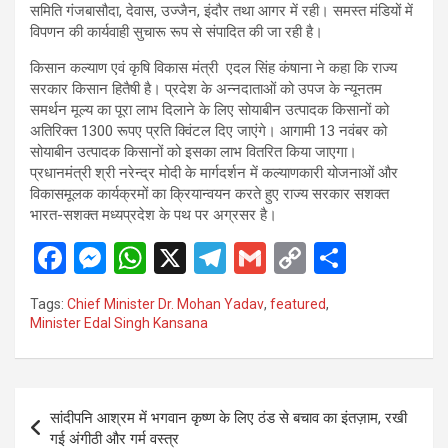
समिति गंजबासौदा, देवास, उज्जैन, इंदौर तथा आगर में रही। समस्त मंडियों में
विपणन की कार्यवाही सुचारू रूप से संपादित की जा रही है।
किसान कल्याण एवं कृषि विकास मंत्री एदल सिंह कंषाना ने कहा कि राज्य
सरकार किसान हितैषी है। प्रदेश के अन्नदाताओं को उपज के न्यूनतम
समर्थन मूल्य का पूरा लाभ दिलाने के लिए सोयाबीन उत्पादक किसानों को
अतिरिक्त 1300 रूपए प्रति क्विंटल दिए जाएंगे। आगामी 13 नवंबर को
सोयाबीन उत्पादक किसानों को इसका लाभ वितरित किया जाएगा।
प्रधानमंत्री श्री नरेन्द्र मोदी के मार्गदर्शन में कल्याणकारी योजनाओं और
विकासमूलक कार्यक्रमों का क्रियान्वयन करते हुए राज्य सरकार सशक्त
भारत-सशक्त मध्यप्रदेश के पथ पर अग्रसर है।
F
M
W
X
T
G
C
S
a
es
h
el
m
o
h
Tags:
Chief Minister Dr. Mohan Yadav
,
featured
,
ce
se
at
e
ail
py
ar
Minister Edal Singh Kansana
b
n
s
gr
Li
e
o
g
A
a
n
Post
o
er
p
m
k
सांदीपनि आश्रम में भगवान कृष्ण के लिए ठंड से बचाव का इंतज़ाम, रखी
navigation
गई अंगीठी और गर्म वस्त्र