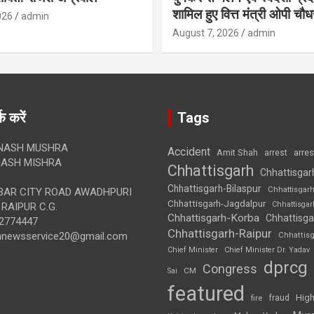
शामिल हुए वित्त मंत्री ओपी चौध
026
admin
August 7, 2026
admin
क करें
Tags
NASH MUSHRA
Accident
Amit Shah
arre
arrest
ASH MISHRA
Chhattisgarh
Chhattisgar
Chhattisgarh-Bilaspur
Chhattisgar
AR CITY ROAD AWADHPURI
Chhattisgarh-Jagdalpur
Chhattisga
RAIPUR C.G.
Chhattisgarh-Korba
Chhattisga
2774447
Chhattisgarh-Raipur
annewsservice20@gmail.com
Chhattis
Chief Minister
Chief Minister Dr. Yadav
dprcg
Congress
CM
Sai
featured
High
fire
fraud