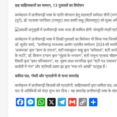
छह साहित्यकारों का सम्मान, 13 पुस्तकों का विमोचन
कार्यक्रम में छत्तीसगढ़ी भाषा के प्रति योगदान हेतु पद्मश्री धर्मपाल सैनी (जग
(दुर्ग), डॉ. प्रकाश पतंगीवार (रायपुर) तथा काशी साहू (बिलासपुर) को मुख्य अत
कार्यक्रम में छत्तीसगढ़ी भाषा में लिखी पुस्तकों का विमोचन भी किया गया जिसमे
डॉ. सुधीर शर्मा, ‘‘छत्तीसगढ़ राजभाषा आयोग प्रांतीय सम्मेलन 2024 की स्मारिका
‘अधमरहा‘ कृत ‘‘हाना के तराना‘‘, श्री मकसूदन साहू कृत ‘‘बरीवाला‘‘, श्री अरवि
के माटी‘‘, डॉ. किशन टण्डन कृत ‘‘भुंइयां के भगवान‘‘, श्री जमुना प्रसाद चौहान कृत
तिवारी कृत ‘‘हमर परियावरन‘‘, स्व. भूषण लाल परगनिहा कृत ‘‘श्री गउ रामायन‘‘
कठौती में गंगा‘‘ और श्रीमती आशा झा कृत ‘‘मया भरे आंखी‘‘ प्रमुख हैं।
कविता पाठ, गोष्ठी और प्रदर्शनी से सजा समारोह
कार्यक्रम में छत्तीसगढ़ी किताबों की प्रदर्शनी, साहित्यकारों द्वारा कविता पाठ,
पाठ से अतिथियों को मंत्र मुग्ध कर दिया। यह समारोह छत्तीसगढ़ी भाषा के संव
F
M
W
X
T
G
C
S
a
es
h
el
m
o
h