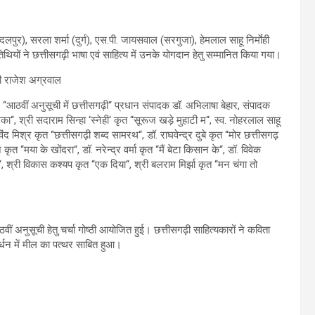
दलपुर), सरला शर्मा (दुर्ग), एस.पी. जायसवाल (सरगुजा), हेमलाल साहू निर्माेही
िथियों ने छत्तीसगढ़ी भाषा एवं साहित्य में उनके योगदान हेतु सम्मानित किया गया।
ं ‘‘आठवीं अनुसूची में छत्तीसगढ़ी‘‘ प्रधान संपादक डॉ. अभिलाषा बेहार, संपादक
‘‘, श्री सदाराम सिन्हा ‘स्नेही‘ कृत ‘‘सूरूज खड़े मुहाटी म‘‘, स्व. नोहरलाल साहू
ंद मिश्र कृत ‘‘छत्तीसगढ़ी शब्द सामरथ‘‘, डॉ. राघवेन्द्र दुबे कृत ‘‘मोर छत्तीसगढ़
 ‘‘मया के खोंदरा‘‘, डॉ. नरेन्द्र वर्मा कृत ‘‘मैं बेटा किसान के‘‘, डॉ. विवेक
, श्री विकास कश्यप कृत ‘‘एक दिया‘‘, श्री बलराम मिर्झा कृत ‘‘मन चंगा तो
 आठवीं अनुसूची हेतु चर्चा गोष्ठी आयोजित हुई। छत्तीसगढ़ी साहित्यकारों ने कविता
र्धन में मील का पत्थर साबित हुआ।