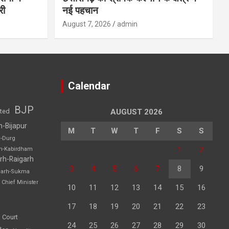
री
नई पहचान
August 7, 2026
admin
Calendar
BJP
sted
AUGUST 2026
h-Bijapur
M
T
W
T
F
S
S
h-Durg
1
2
rh-Kabirdham
rh-Raigarh
3
4
5
6
7
8
9
garh-Sukma
Chief Minister
10
11
12
13
14
15
16
17
18
19
20
21
22
23
 Court
24
25
26
27
28
29
30