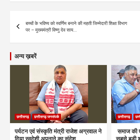
ce
se
at
e
ail
py
ar
b
n
s
gr
Li
e
Post
o
g
A
a
n
बच्चों के भविष्य को स्वर्णिम बनाने की महती जिम्मेदारी शिक्षा विभाग
navigation
o
er
p
m
k
पर – मुख्यमंत्री विष्णु देव साय….
k
p
अन्य ख़बरें
छत्तीसगढ़
छत्तीसगढ़ जनसंपर्क
छत्तीसगढ़
छत्
पर्यटन एवं संस्कृति मंत्री राजेश अग्रवाल ने
समाज की ए
दिया स्वदेशी अपनाने का संदेश
सबसे बड़ी श