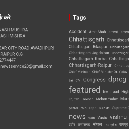
क करें
Tags
NASH MUSHRA
Accident
Amit Shah
arre
arrest
ASH MISHRA
Chhattisgarh
Chhattisgar
Chhattisgarh-Bilaspur
Chhattisgar
AR CITY ROAD AWADHPURI
Chhattisgarh-Jagdalpur
Chhattisga
RAIPUR C.G.
Chhattisgarh-Korba
Chhattisga
2774447
Chhattisgarh-Raipur
annewsservice20@gmail.com
Chhattis
Chief Minister
Chief Minister Dr. Yadav
dprcg
Congress
CM
Sai
featured
High
fire
fraud
Mur
Mohan Yadav
Kejriwal
mohan
rape
Supreme 
rain
petrol
suicide
news
vishnu
Vastu
train
भोपाल
रायपुर
इंदौर
छत्तीसगढ़
मध्य प्रदेश