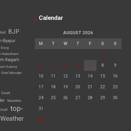
Calendar
BJP
sted
AUGUST 2026
h-Bijapur
M
T
W
T
F
S
S
h-Durg
1
2
rh-Kabirdham
rh-Raigarh
3
4
5
6
7
8
9
garh-Sukma
Chief Minister
10
11
12
13
14
15
16
17
18
19
20
21
22
23
 Court
24
25
26
27
28
29
30
der
Naxalites
top-
31
Court
Weather
« Jul