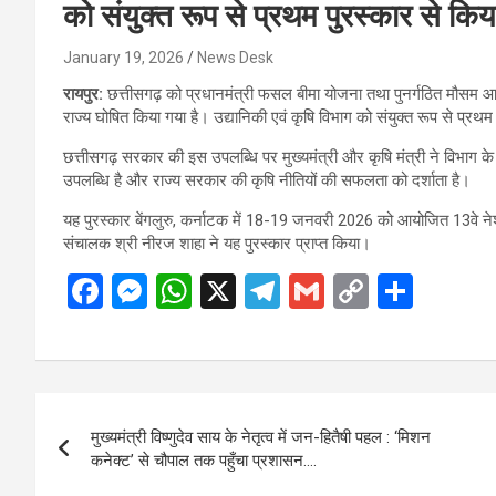
को संयुक्त रूप से प्रथम पुरस्कार से कि
January 19, 2026
News Desk
रायपुर:
छत्तीसगढ़ को प्रधानमंत्री फसल बीमा योजना तथा पुनर्गठित मौसम आधा
राज्य घोषित किया गया है। उद्यानिकी एवं कृषि विभाग को संयुक्त रूप से प्रथम
छत्तीसगढ़ सरकार की इस उपलब्धि पर मुख्यमंत्री और कृषि मंत्री ने विभाग के
उपलब्धि है और राज्य सरकार की कृषि नीतियों की सफलता को दर्शाता है।
यह पुरस्कार बेंगलुरु, कर्नाटक में 18-19 जनवरी 2026 को आयोजित 13वे नेशनल
संचालक श्री नीरज शाहा ने यह पुरस्कार प्राप्त किया।
F
M
W
X
T
G
C
S
a
es
h
el
m
o
h
ce
se
at
e
ail
py
ar
b
n
s
gr
Li
e
Post
o
g
A
a
n
मुख्यमंत्री विष्णुदेव साय के नेतृत्व में जन-हितैषी पहल : ‘मिशन
navigation
o
er
p
m
k
कनेक्ट’ से चौपाल तक पहुँचा प्रशासन….