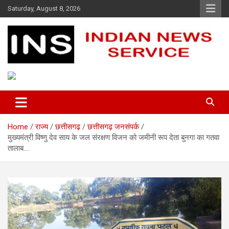
Skip
Saturday, August 8, 2026
to
content
Indian News Service
Indian News Service
Home
राज्य
छत्तीसगढ़
छत्तीसगढ़ जनसंपर्क
मुख्यमंत्री विष्णु देव साय के जल संरक्षण विजन को जमीनी रूप देता बुनगा का गतवा
तालाब….