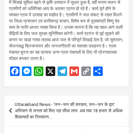
में सिंचाई सुविधा बढ़ने से कृषि उत्पादन में सुधार हुआ है, वहीं मत्स्य पालन से
ग्रामीणों को अतिरिक्त आय के अवसर प्राप्त हो रहे हैं। कार्य पूर्ण होने के
पश्चात ग्राम में उत्साह का माहौल है। ग्रामीणों ने जल संकट से राहत मिलने
पर जिला प्रशासन एवं छत्तीसगढ़ शासन, विशेष रूप से मुख्यमंत्री विष्णु देव
साय के प्रति आभार व्यक्त किया है। उनका मानना है कि यह पहल आने वाली
पीढ़ियों के लिए जल सुरक्षा सुनिश्चित करेगी। कार्य प्रारंभ से पूर्व सूखने की
कगार पर खड़ा गतवा तालाब आज जल से परिपूर्ण दिखाई देता है, जो सुशासन,
योजनाबद्ध क्रियान्वयन और जनभागीदारी का सशक्त उदाहरण है। ग्राम
पंचायत बुनगा का यह प्रयास अन्य ग्राम पंचायतों के लिए भी प्रेरणादायक
मॉडल बनकर उभरा है।
F
M
W
X
T
G
C
S
a
es
h
el
m
o
h
ce
se
at
e
ail
py
ar
b
n
s
gr
Li
e
Post
Uttarakhand News- ‘जन–जन की सरकार, जन–जन के द्वार’
o
g
A
a
n
navigation
अभियान से जनता को मिल रहा सीधा लाभ: अब तक 18 हजार से अधिक
o
er
p
m
k
शिकायतों का निस्तारण….
k
p