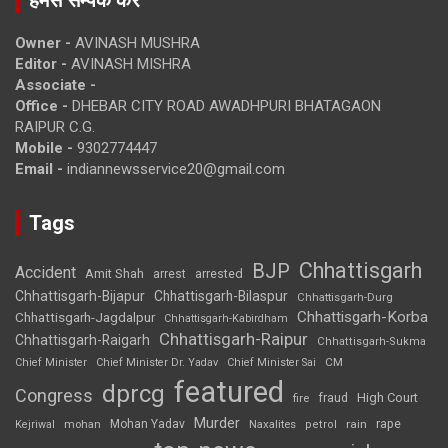
हमसे सम्पर्क करें
Owner -
AVINASH MUSHRA
Editor -
AVINASH MISHRA
Associate -
Office -
DHEBAR CITY ROAD AWADHPURI BHATAGAON
RAIPUR C.G.
Mobile -
9302774447
Email -
indiannewsservice20@gmail.com
Tags
Chhattisgarh
BJP
Accident
Amit Shah
arrested
arrest
Chhattisgarh-Bijapur
Chhattisgarh-Bilaspur
Chhattisgarh-Durg
Chhattisgarh-Korba
Chhattisgarh-Jagdalpur
Chhattisgarh-Kabirdham
Chhattisgarh-Raipur
Chhattisgarh-Raigarh
Chhattisgarh-Sukma
CM
Chief Minister
Chief Minister Dr. Yadav
Chief Minister Sai
featured
dprcg
Congress
High Court
fire
fraud
Murder
rape
Mohan Yadav
Naxalites
rain
Kejriwal
mohan
petrol