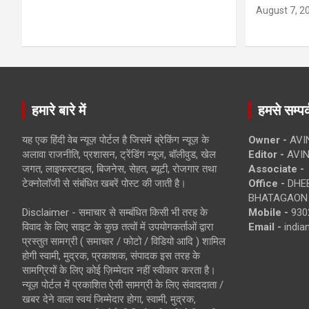
August 7, 2
हमारे बारे में
हमसे सम्पर्
यह एक हिंदी वेब न्यूज़ पोर्टल है जिसमें ब्रेकिंग न्यूज़ के
Owner -
AVI
अलावा राजनीति, प्रशासन, ट्रेंडिंग न्यूज, बॉलीवुड, खेल
Editor -
AVIN
जगत, लाइफस्टाइल, बिजनेस, सेहत, ब्यूटी, रोजगार तथा
Associate -
टेक्नोलॉजी से संबंधित खबरें पोस्ट की जाती है।
Office -
DHEB
BHATAGAON 
Disclaimer - समाचार से सम्बंधित किसी भी तरह के
Mobile -
930
विवाद के लिए साइट के कुछ तत्वों में उपयोगकर्ताओं द्वारा
Email -
indi
प्रस्तुत सामग्री ( समाचार / फोटो / विडियो आदि ) शामिल
होगी स्वामी, मुद्रक, प्रकाशक, संपादक इस तरह के
सामग्रियों के लिए कोई ज़िम्मेदार नहीं स्वीकार करता है।
न्यूज़ पोर्टल में प्रकाशित ऐसी सामग्री के लिए संवाददाता /
खबर देने वाला स्वयं जिम्मेदार होगा, स्वामी, मुद्रक,