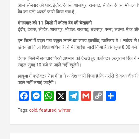
आज सोमवार को धार, इंदौर, देवास, शाजापुर, राजगढ़, सीहोर, देवास, भोपाल, श
वेव का यलो अलर्ट जारी किया गया है.
मंगलवार को 11 जिलों में कोल्ड वेव की चेतावनी
इंदौर, देवास, सीहोर, शाजापुर, भोपाल, राजगढ़, छतरपुर, पन्ना, सतना, मैहर औ
इन जिलों में बदल गया स्कूल लगने का समय हालांकि, ग्वालियर में 1 नवंबर से 
छिंदवाड़ा जिला शिक्षा अधिकारी ने भी आदेश जारी किया है कि सुबह 8:30 बजे 
देवास जिले में लगातार गिरते तापमान को देखते हुए कलेक्टर ऋतुराज सिंह ने 
स्कूल सुबह 10 बजे से पहले नहीं खुलेंगे।
झाबुआ में कलेक्टर नेहा मीना ने आदेश जारी किया है कि नर्सरी से कक्षा तीस
पहले नहीं लगाई जाएंगी।
F
M
W
X
T
G
C
S
a
es
h
el
m
o
h
Tags:
cold
,
featured
,
winter
ce
se
at
e
ail
py
ar
b
n
s
gr
Li
e
o
g
A
a
n