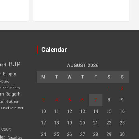
Calendar
BJP
sted
AUGUST 2026
h-Bijapur
M
T
W
T
F
S
S
h-Durg
1
2
rh-Kabirdham
rh-Raigarh
3
4
5
6
7
8
9
garh-Sukma
Chief Minister
10
11
12
13
14
15
16
17
18
19
20
21
22
23
 Court
24
25
26
27
28
29
30
der
Naxalites