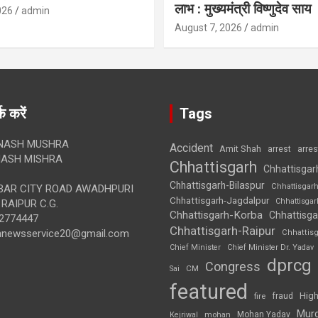
लाभ : मुख्यमंत्री विष्णुदेव साय
026
admin
August 7, 2026
admin
क करें
Tags
NASH MUSHRA
Accident
Amit Shah
arre
arrest
ASH MISHRA
Chhattisgarh
Chhattisgar
Chhattisgarh-Bilaspur
Chhattisgar
AR CITY ROAD AWADHPURI
Chhattisgarh-Jagdalpur
Chhattisga
RAIPUR C.G.
Chhattisgarh-Korba
Chhattisga
2774447
Chhattisgarh-Raipur
annewsservice20@gmail.com
Chhattis
Chief Minister
Chief Minister Dr. Yadav
dprcg
Congress
CM
Sai
featured
High
fire
fraud
Mur
Mohan Yadav
Kejriwal
mohan