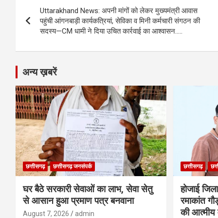
Post
o
er
p
m
k
Uttarakhand News: अपनी मांगों को लेकर मुख्यमंत्री आवास
navigation
पहुंची आंगनबाड़ी कार्यकत्रियां, सेविका व मिनी कर्मचारी संगठन की
k
p
सदस्य—CM धामी ने दिया उचित कार्रवाई का आश्वासन…..
अन्य ख़बरें
छत्तीसगढ़
छत्तीसगढ़ जनसंपर्क
छत्तीसगढ़
छत्
घर बैठे सरकारी सेवाओं का लाभ, सेवा सेतु
होजाई जिल
से आसान हुआ प्रमाण पत्र बनवाना
रमाकांत गौड़
की आत्मीय 
August 7, 2026
admin