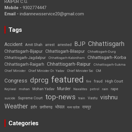
RAIPUR C.G.
Mobile -
9302774447
Email -
indiannewsservice20@gmail.com
Tags
Chhattisgarh
BJP
Accident
Amit Shah
arrested
arrest
Chhattisgarh-Bijapur
Chhattisgarh-Bilaspur
Chhattisgarh-Durg
Chhattisgarh-Korba
Chhattisgarh-Jagdalpur
Chhattisgarh-Kabirdham
Chhattisgarh-Raipur
Chhattisgarh-Raigarh
Chhattisgarh-Sukma
CM
Chief Minister
Chief Minister Dr. Yadav
Chief Minister Sai
featured
dprcg
Congress
High Court
fire
fraud
Murder
rape
Mohan Yadav
Naxalites
rain
Kejriwal
mohan
petrol
top-news
vishnu
Supreme Court
Vastu
suicide
train
Weather
भोपाल
रायपुर
इंदौर
छत्तीसगढ़
मध्य प्रदेश
Categories