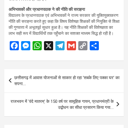
अभिभावकों और प्रधानपाठक ने की नीति की सराहना
विद्यालय के प्रधानपाठक एवं अभिभावकों ने राज्य सरकार की युक्तियुक्तकरण
नीति की सराहना करते हुए कहा कि विषय विशेषज्ञ शिक्षकों की नियुक्ति से शिक्षा
की गुणवत्ता में अभूतपूर्व सुधार हुआ है। यह नीति शिक्षकों की विशेषज्ञता का
लाभ सही रूप में विद्यार्थियों तक पहुँचाने का सशक्त माध्यम सिद्ध हो रही है।
F
M
W
X
T
G
C
S
a
es
h
el
m
o
h
ce
se
at
e
ail
py
ar
b
n
s
gr
Li
e
Post
छत्तीसगढ़ में आवास योजनाओं से साकार हो रहा ‘सबके लिए पक्का घर’ का
o
g
A
a
n
navigation
सपना….
o
er
p
m
k
k
p
राजभवन में ‘वंदे मातरम्’ के 150 वर्ष पर सामूहिक गायन, प्रधानमंत्री के
उद्बोधन का सीधा प्रसारण किया गया….