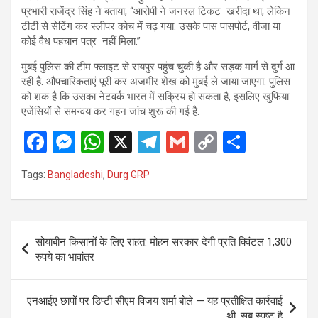
प्रभारी राजेंद्र सिंह ने बताया, “आरोपी ने जनरल टिकट खरीदा था, लेकिन
टीटी से सेटिंग कर स्लीपर कोच में चढ़ गया. उसके पास पासपोर्ट, वीजा या
कोई वैध पहचान पत्र नहीं मिला.”
मुंबई पुलिस की टीम फ्लाइट से रायपुर पहुंच चुकी है और सड़क मार्ग से दुर्ग आ
रही है. औपचारिकताएं पूरी कर अजमीर शेख को मुंबई ले जाया जाएगा. पुलिस
को शक है कि उसका नेटवर्क भारत में सक्रिय हो सकता है, इसलिए खुफिया
एजेंसियों से समन्वय कर गहन जांच शुरू की गई है.
F
M
W
X
T
G
C
S
a
es
h
el
m
o
h
Tags:
Bangladeshi
,
Durg GRP
ce
se
at
e
ail
py
ar
b
n
s
gr
Li
e
o
g
A
a
n
Post
सोयाबीन किसानों के लिए राहत: मोहन सरकार देगी प्रति क्विंटल 1,300
o
er
p
m
k
navigation
रुपये का भावांतर
k
p
एनआईए छापों पर डिप्टी सीएम विजय शर्मा बोले — यह प्रतीक्षित कार्रवाई
थी, सब स्पष्ट है