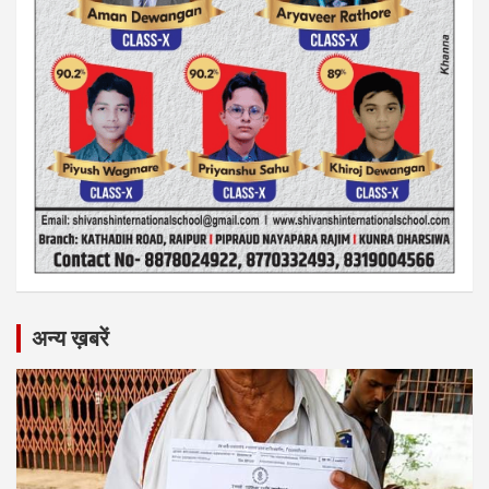
अन्य ख़बरें