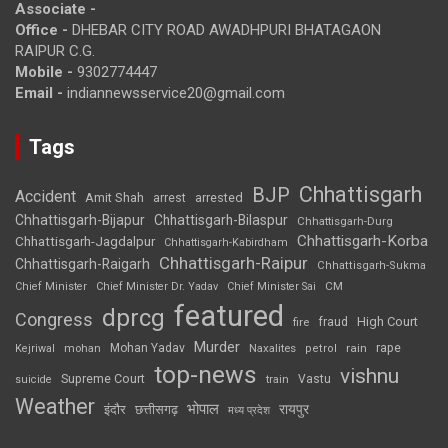
Associate -
Office -
DHEBAR CITY ROAD AWADHPURI BHATAGAON
RAIPUR C.G.
Mobile -
9302774447
Email -
indiannewsservice20@gmail.com
Tags
Chhattisgarh
BJP
Accident
Amit Shah
arrested
arrest
Chhattisgarh-Bijapur
Chhattisgarh-Bilaspur
Chhattisgarh-Durg
Chhattisgarh-Korba
Chhattisgarh-Jagdalpur
Chhattisgarh-Kabirdham
Chhattisgarh-Raipur
Chhattisgarh-Raigarh
Chhattisgarh-Sukma
CM
Chief Minister
Chief Minister Dr. Yadav
Chief Minister Sai
featured
dprcg
Congress
High Court
fire
fraud
Murder
rape
Mohan Yadav
Naxalites
rain
Kejriwal
mohan
petrol
top-news
vishnu
Supreme Court
Vastu
suicide
train
Weather
भोपाल
रायपुर
इंदौर
छत्तीसगढ़
मध्य प्रदेश