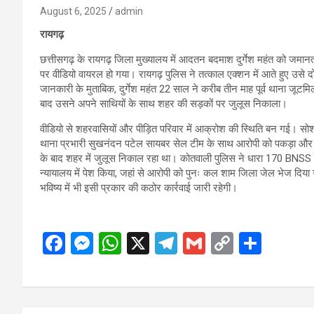
August 6, 2025
admin
रायगढ़
छत्तीसगढ़ के रायगढ़ जिला मुख्यालय में आदतन बदमाश दुर्गेश महंत को जमानत
पर वीडियो वायरल हो गया। रायगढ़ पुलिस ने तत्काल एक्शन में आते हुए उसे दो
जानकारी के मुताबिक, दुर्गेश महंत 22 साल ने करीब तीन माह पूर्व थाना जूटमिल 
बाद उसने अपने साथियों के साथ शहर की सड़कों पर जुलूस निकाला।
वीडियो से शहरवासियों और पीड़ित परिवार में आक्रोश की स्थिति बन गई। सोशल 
थाना प्रभारी सुखनंदन पटेल सायबर सेल टीम के साथ आरोपी को पकड़ा और थ
के बाद शहर में जुलूस निकाल रहा था। कोतवाली पुलिस ने धारा 170 BNSS
न्यायालय में पेश किया, जहां से आरोपी को पुनः कल शाम जिला जेल भेज दिया गया
भविष्य में भी इसी प्रकार की कठोर कार्रवाई जारी रहेगी।
F
M
W
X
T
G
C
S
a
es
h
el
m
o
h
ce
se
at
e
ail
py
ar
b
n
s
gr
Li
e