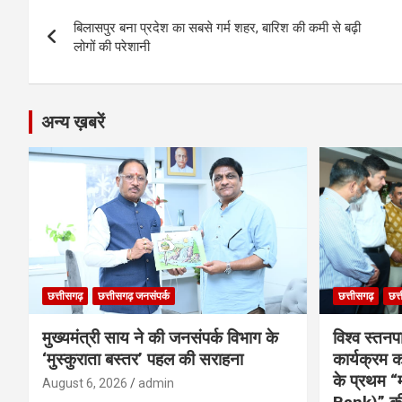
Post
o
g
A
a
n
बिलासपुर बना प्रदेश का सबसे गर्म शहर, बारिश की कमी से बढ़ी
navigation
o
er
p
m
k
लोगों की परेशानी
k
p
अन्य ख़बरें
छत्तीसगढ़
छत्तीसगढ़ जनसंपर्क
छत्तीसगढ़
छत्
मुख्यमंत्री साय ने की जनसंपर्क विभाग के
विश्व स्तनप
‘मुस्कुराता बस्तर’ पहल की सराहना
कार्यक्रम
के प्रथम “
August 6, 2026
admin