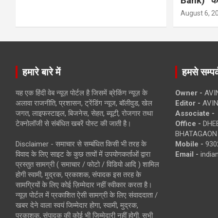
Bank)” की
August 6, 2
हमारे बारे में
हमसे सम्पर्
यह एक हिंदी वेब न्यूज़ पोर्टल है जिसमें ब्रेकिंग न्यूज़ के
Owner -
AVI
अलावा राजनीति, प्रशासन, ट्रेंडिंग न्यूज, बॉलीवुड, खेल
Editor -
AVIN
जगत, लाइफस्टाइल, बिजनेस, सेहत, ब्यूटी, रोजगार तथा
Associate -
टेक्नोलॉजी से संबंधित खबरें पोस्ट की जाती है।
Office -
DHEB
BHATAGAON 
Disclaimer - समाचार से सम्बंधित किसी भी तरह के
Mobile -
930
विवाद के लिए साइट के कुछ तत्वों में उपयोगकर्ताओं द्वारा
Email -
indi
प्रस्तुत सामग्री ( समाचार / फोटो / विडियो आदि ) शामिल
होगी स्वामी, मुद्रक, प्रकाशक, संपादक इस तरह के
सामग्रियों के लिए कोई ज़िम्मेदार नहीं स्वीकार करता है।
न्यूज़ पोर्टल में प्रकाशित ऐसी सामग्री के लिए संवाददाता /
खबर देने वाला स्वयं जिम्मेदार होगा, स्वामी, मुद्रक,
प्रकाशक, संपादक की कोई भी जिम्मेदारी नहीं होगी. सभी