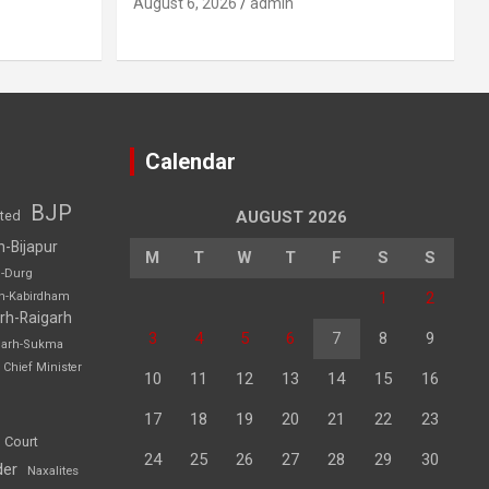
August 6, 2026
admin
Calendar
BJP
sted
AUGUST 2026
h-Bijapur
M
T
W
T
F
S
S
h-Durg
1
2
rh-Kabirdham
rh-Raigarh
3
4
5
6
7
8
9
garh-Sukma
Chief Minister
10
11
12
13
14
15
16
17
18
19
20
21
22
23
 Court
24
25
26
27
28
29
30
der
Naxalites