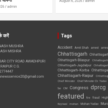
 घोषणा
August 6, 2026
admin
026
admin
क करें
Tags
NASH MUSHRA
Accident
Amit Shah
arre
arrest
ASH MISHRA
Chhattisgarh
Chhattisgar
Chhattisgarh-Bilaspur
Chhattisgar
AR CITY ROAD AWADHPURI
Chhattisgarh-Jagdalpur
Chhattisga
RAIPUR C.G.
Chhattisgarh-Korba
Chhattisga
2774447
Chhattisgarh-Raipur
annewsservice20@gmail.com
Chhattis
Chief Minister
Chief Minister Dr. Yadav
dprcg
Congress
CM
Sai
featured
High
fire
fraud
Mur
Mohan Yadav
Kejriwal
mohan