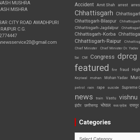
NASH MUSHRA
Accident
Amit Shah
arre
arrest
ASH MISHRA
Chhattisgarh
Chhattisgar
Chhattisgarh-Bilaspur
Chhattisgar
AR CITY ROAD AWADHPURI
Chhattisgarh-Jagdalpur
Chhattisga
RAIPUR C.G.
Chhattisgarh-Korba
Chhattisga
2774447
Chhattisgarh-Raipur
annewsservice20@gmail.com
Chhattis
Chief Minister
Chief Minister Dr. Yadav
dprcg
Congress
CM
Sai
featured
High
fire
fraud
Mur
Mohan Yadav
Kejriwal
mohan
rape
Supreme 
rain
petrol
suicide
news
vishnu
Vastu
train
भोपाल
रायपुर
इंदौर
छत्तीसगढ़
मध्य प्रदेश
Categories
Categories