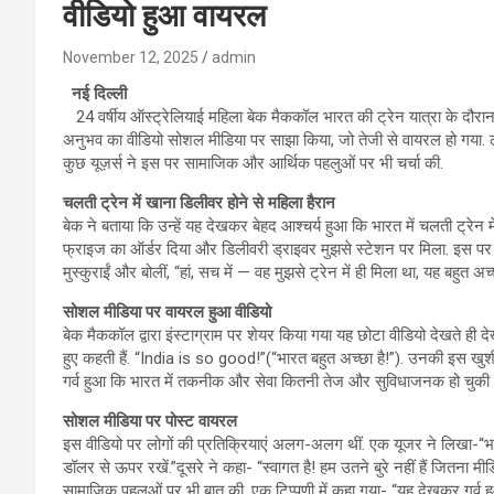
वीडियो हुआ वायरल
November 12, 2025
admin
नई दिल्ली
24 वर्षीय ऑस्ट्रेलियाई महिला बेक मैककॉल भारत की ट्रेन यात्रा के दौरान प
अनुभव का वीडियो सोशल मीडिया पर साझा किया, जो तेजी से वायरल हो गया. ल
कुछ यूज़र्स ने इस पर सामाजिक और आर्थिक पहलुओं पर भी चर्चा की.
चलती ट्रेन में खाना डिलीवर होने से महिला हैरान
बेक ने बताया कि उन्हें यह देखकर बेहद आश्चर्य हुआ कि भारत में चलती ट्रेन मे
फ्राइज का ऑर्डर दिया और डिलीवरी ड्राइवर मुझसे स्टेशन पर मिला. इस पर उनक
मुस्कुराईं और बोलीं, “हां, सच में — वह मुझसे ट्रेन में ही मिला था, यह बहुत अच
सोशल मीडिया पर वायरल हुआ वीडियो
बेक मैककॉल द्वारा इंस्टाग्राम पर शेयर किया गया यह छोटा वीडियो देखते ही द
हुए कहती हैं. “India is so good!”(“भारत बहुत अच्छा है!”). उनकी इस खुश
गर्व हुआ कि भारत में तकनीक और सेवा कितनी तेज और सुविधाजनक हो चुकी ह
सोशल मीडिया पर पोस्ट वायरल
इस वीडियो पर लोगों की प्रतिक्रियाएं अलग-अलग थीं. एक यूजर ने लिखा-“भा
डॉलर से ऊपर रखें.”दूसरे ने कहा- “स्वागत है! हम उतने बुरे नहीं हैं जितना मीड
सामाजिक पहलुओं पर भी बात की. एक टिप्पणी में कहा गया- “यह देखकर गर्व ह