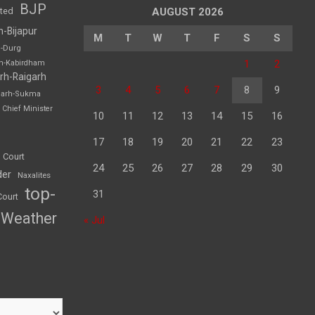
BJP
sted
AUGUST 2026
h-Bijapur
M
T
W
T
F
S
S
h-Durg
1
2
rh-Kabirdham
rh-Raigarh
3
4
5
6
7
8
9
garh-Sukma
Chief Minister
10
11
12
13
14
15
16
17
18
19
20
21
22
23
 Court
24
25
26
27
28
29
30
der
Naxalites
top-
31
Court
Weather
« Jul