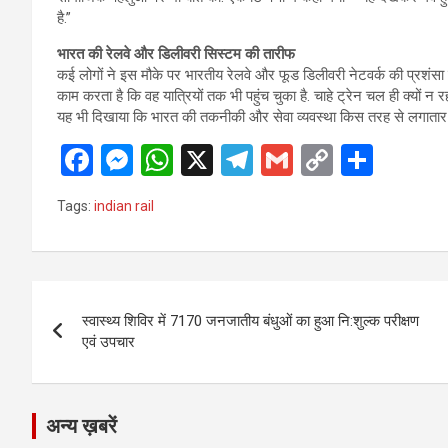
है.”
भारत की रेलवे और डिलीवरी सिस्टम की तारीफ
कई लोगों ने इस मौके पर भारतीय रेलवे और फूड डिलीवरी नेटवर्क की प्रशंसा क
काम करता है कि वह यात्रियों तक भी पहुंच चुका है. चाहे ट्रेन चल ही क्यों न
यह भी दिखाया कि भारत की तकनीकी और सेवा व्यवस्था किस तरह से लगातार आगे
F
M
W
X
T
G
C
S
a
es
h
el
m
o
h
Tags:
indian rail
ce
se
at
e
ail
py
ar
b
n
s
gr
Li
e
o
g
A
a
n
Post
o
er
p
m
k
स्वास्थ्य शिविर में 7170 जनजातीय बंधुओं का हुआ नि:शुल्क परीक्षण
navigation
एवं उपचार
k
p
अन्य ख़बरें