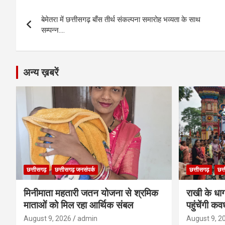
o
g
A
a
n
Post
o
er
p
m
k
बेमेतरा में छत्तीसगढ़ बाँस तीर्थ संकल्पना समारोह भव्यता के साथ
navigation
सम्पन्न….
k
p
अन्य ख़बरें
छत्तीसगढ़
छत्तीसगढ़ जनसंपर्क
छत्तीसगढ़
छत्
मिनीमाता महतारी जतन योजना से श्रमिक
राखी के धा
माताओं को मिल रहा आर्थिक संबल
पहुंचेंगी कव
August 9, 2026
admin
August 9, 2