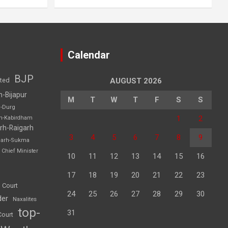
Calendar
BJP
sted
AUGUST 2026
h-Bijapur
M
T
W
T
F
S
S
h-Durg
1
2
rh-Kabirdham
rh-Raigarh
3
4
5
6
7
8
9
garh-Sukma
Chief Minister
10
11
12
13
14
15
16
17
18
19
20
21
22
23
 Court
24
25
26
27
28
29
30
der
Naxalites
top-
31
Court