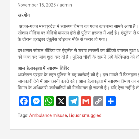
November 15, 2025
admin
खरगोन
अजब-गजब मध्यप्रदेश में स्वास्थ्य विभाग का गजब कारनामा सामने आया है। ए
सोशल मीडिया पर वीडियो वायरल होते ही पुलिस हरकत में आई है। एंबुलेंस से प
के दौरान ड्राइवर एंबुलेंस छोड़कर मौके से फरार हो गया।
दरअसल सोशल मीडिया पर एंबुलेंस से शराब तस्करी का वीडियो वायरल हुआ था। 
को जब्त कर जांच शुरू कर दी है। पुलिस चौकी के सामने लगे बेरिकेड्स को 
आज हेलापड़ावा में स्वास्थ्य शिविर
आपरेशन प्रहार के तहत पुलिस ने यह कार्रवाई की है। इस मामले में फिलहाल प
जानकारी देने में आनाकानी करते रहे। आज हेलापड़ावा में स्वास्थ्य विभाग का स्व
विभाग के अधिकारी-कर्मचारियों की मिलीभगत हो सकती है। यदि ऐसा नहीं है तो स्व
F
M
W
X
T
G
C
S
a
es
h
el
m
o
h
Tags:
Ambulance misuse
,
Liquor smuggled
ce
se
at
e
ail
py
ar
b
n
s
gr
Li
e