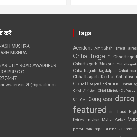
क करें
Tags
NASH MUSHRA
Accident
Amit Shah
arre
arrest
ASH MISHRA
Chhattisgarh
Chhattisgar
Chhattisgarh-Bilaspur
Chhattisgar
AR CITY ROAD AWADHPURI
Chhattisgarh-Jagdalpur
Chhattisga
RAIPUR C.G.
Chhattisgarh-Korba
Chhattisga
2774447
Chhattisgarh-Raipur
annewsservice20@gmail.com
Chhattis
Chief Minister
Chief Minister Dr. Yadav
dprcg
Congress
CM
Sai
featured
High
fire
fraud
Mur
Mohan Yadav
Kejriwal
mohan
rape
Supreme 
rain
petrol
suicide