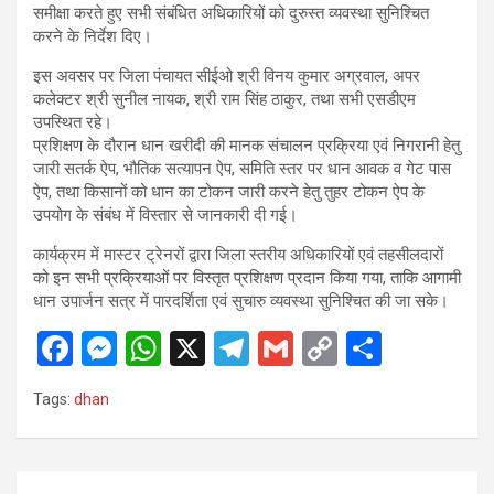
समीक्षा करते हुए सभी संबंधित अधिकारियों को दुरुस्त व्यवस्था सुनिश्चित
करने के निर्देश दिए।
इस अवसर पर जिला पंचायत सीईओ श्री विनय कुमार अग्रवाल, अपर
कलेक्टर श्री सुनील नायक, श्री राम सिंह ठाकुर, तथा सभी एसडीएम
उपस्थित रहे।
प्रशिक्षण के दौरान धान खरीदी की मानक संचालन प्रक्रिया एवं निगरानी हेतु
जारी सतर्क ऐप, भौतिक सत्यापन ऐप, समिति स्तर पर धान आवक व गेट पास
ऐप, तथा किसानों को धान का टोकन जारी करने हेतु तुहर टोकन ऐप के
उपयोग के संबंध में विस्तार से जानकारी दी गई।
कार्यक्रम में मास्टर ट्रेनरों द्वारा जिला स्तरीय अधिकारियों एवं तहसीलदारों
को इन सभी प्रक्रियाओं पर विस्तृत प्रशिक्षण प्रदान किया गया, ताकि आगामी
धान उपार्जन सत्र में पारदर्शिता एवं सुचारु व्यवस्था सुनिश्चित की जा सके।
F
M
W
X
T
G
C
S
a
es
h
el
m
o
h
Tags:
dhan
ce
se
at
e
ail
py
ar
b
n
s
gr
Li
e
o
g
A
a
n
Post