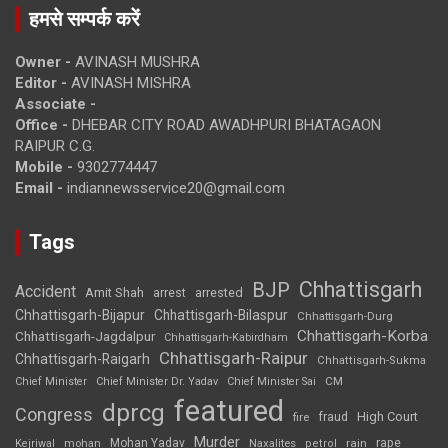
हमसे सम्पर्क करें
Owner -
AVINASH MUSHRA
Editor -
AVINASH MISHRA
Associate -
Office -
DHEBAR CITY ROAD AWADHPURI BHATAGAON
RAIPUR C.G.
Mobile -
9302774447
Email -
indiannewsservice20@gmail.com
Tags
Chhattisgarh
BJP
Accident
Amit Shah
arrested
arrest
Chhattisgarh-Bijapur
Chhattisgarh-Bilaspur
Chhattisgarh-Durg
Chhattisgarh-Korba
Chhattisgarh-Jagdalpur
Chhattisgarh-Kabirdham
Chhattisgarh-Raipur
Chhattisgarh-Raigarh
Chhattisgarh-Sukma
CM
Chief Minister
Chief Minister Dr. Yadav
Chief Minister Sai
featured
dprcg
Congress
High Court
fire
fraud
Murder
rape
Mohan Yadav
Naxalites
rain
Kejriwal
mohan
petrol