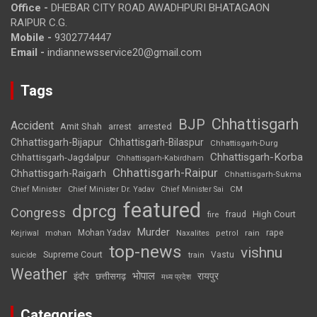
Office -
DHEBAR CITY ROAD AWADHPURI BHATAGAON
RAIPUR C.G.
Mobile -
9302774447
Email -
indiannewsservice20@gmail.com
Tags
Chhattisgarh
BJP
Accident
Amit Shah
arrested
arrest
Chhattisgarh-Bijapur
Chhattisgarh-Bilaspur
Chhattisgarh-Durg
Chhattisgarh-Korba
Chhattisgarh-Jagdalpur
Chhattisgarh-Kabirdham
Chhattisgarh-Raipur
Chhattisgarh-Raigarh
Chhattisgarh-Sukma
CM
Chief Minister
Chief Minister Dr. Yadav
Chief Minister Sai
featured
dprcg
Congress
High Court
fire
fraud
Murder
rape
Mohan Yadav
Naxalites
rain
Kejriwal
mohan
petrol
top-news
vishnu
Supreme Court
Vastu
suicide
train
Weather
भोपाल
रायपुर
इंदौर
छत्तीसगढ़
मध्य प्रदेश
Categories