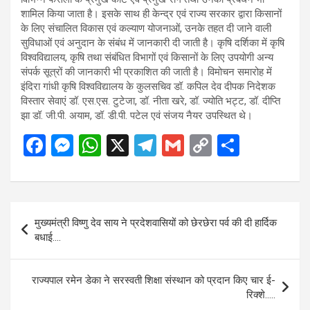
शामिल किया जाता है। इसके साथ ही केन्द्र एवं राज्य सरकार द्वारा किसानों
के लिए संचालित विकास एवं कल्याण योजनाओं, उनके तहत दी जाने वाली
सुविधाओं एवं अनुदान के संबंध में जानकारी दी जाती है। कृषि दर्शिका में कृषि
विश्वविद्यालय, कृषि तथा संबंधित विभागों एवं किसानों के लिए उपयोगी अन्य
संपर्क सूत्रों की जानकारी भी प्रकाशित की जाती है। विमोचन समारोह में
इंदिरा गांधी कृषि विश्वविद्यालय के कुलसचिव डॉ. कपिल देव दीपक निदेशक
विस्तार सेवाएं डॉ. एस.एस. टुटेजा, डॉ. नीता खरे, डॉ. ज्योति भट्ट, डॉ. दीप्ति
झा डॉ. जी.पी. अयाम, डॉ. डी.पी. पटेल एवं संजय नैयर उपस्थित थे।
F
M
W
X
T
G
C
S
a
es
h
el
m
o
h
ce
se
at
e
ail
py
ar
b
n
s
gr
Li
e
Post
मुख्यमंत्री विष्णु देव साय ने प्रदेशवासियों को छेरछेरा पर्व की दी हार्दिक
o
g
A
a
n
navigation
बधाई….
o
er
p
m
k
k
p
राज्यपाल रमेन डेका ने सरस्वती शिक्षा संस्थान को प्रदान किए चार ई-
रिक्शे…..