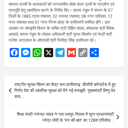
समस्त राज्यों के कलाकारों को जनजातीय लोक कला नृत्यों के प्रदर्शन एवं
प्रस्तुति हेतु आमंत्रित करने के निर्देश दिए। बस्तर पंडुम में संभाग के 07
जिलों के 1885 ग्राम पंचायत, 32 जनपद पंचायत, 08 नगर पालिका, 12
नगर पंचायत तथा 01 नगर निगम क्षेत्र के प्रतिभागी शामिल होंगे। इस
अवसर पर संस्कृति विभाग के सचिव श्री रोहित यादव, संचालक श्री विवेक
आचार्य, बस्तर पंडुम के नोडल अधिकारी श्री युगल किशोर एवं मंत्री श्री
राजेश अग्रवाल के ओएसडी श्री जितेंद्र सिंह उपस्थित रहे।
F
M
W
X
T
G
C
S
a
es
h
el
m
o
h
ce
se
at
e
ail
py
ar
b
n
s
gr
Li
e
Post
राष्ट्रीय सुरक्षा चिंतन का केंद्र बना छत्तीसगढ़: डीजीपी कॉन्फ्रेंस में हुए
o
g
A
a
n
navigation
निर्णय देश की आंतरिक सुरक्षा को देंगे नई मजबूती- मुख्यमंत्री विष्णु देव
o
er
p
m
k
साय….
k
p
शिक्षा मंत्री गजेन्द्र यादव ने नवा रायपुर निवास में सुना प्रधानमंत्री
नरेंद्र मोदी के ‘मन की बात’ का 128वां एपिसोड….