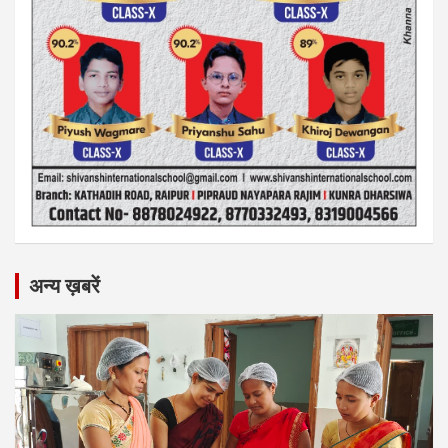
अन्य ख़बरें