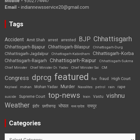
Mobile -
9302774447
Email -
indiannewsservice20@gmail.com
Tags
Chhattisgarh
BJP
Accident
Amit Shah
arrested
arrest
Chhattisgarh-Bijapur
Chhattisgarh-Bilaspur
Chhattisgarh-Durg
Chhattisgarh-Korba
Chhattisgarh-Jagdalpur
Chhattisgarh-Kabirdham
Chhattisgarh-Raipur
Chhattisgarh-Raigarh
Chhattisgarh-Sukma
CM
Chief Minister
Chief Minister Dr. Yadav
Chief Minister Sai
featured
dprcg
Congress
High Court
fire
fraud
Murder
rape
Mohan Yadav
Naxalites
rain
Kejriwal
mohan
petrol
top-news
vishnu
Supreme Court
Vastu
suicide
train
Weather
भोपाल
रायपुर
इंदौर
छत्तीसगढ़
मध्य प्रदेश
Categories
Categories