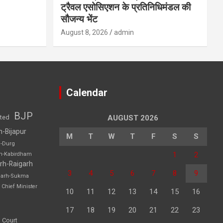
ट्रैवल एसोसिएशन के प्रतिनिधिमंडल की
सौजन्य भेंट
August 8, 2026
admin
Calendar
BJP
sted
AUGUST 2026
h-Bijapur
M
T
W
T
F
S
S
h-Durg
1
2
rh-Kabirdham
rh-Raigarh
3
4
5
6
7
8
9
garh-Sukma
Chief Minister
10
11
12
13
14
15
16
17
18
19
20
21
22
23
 Court