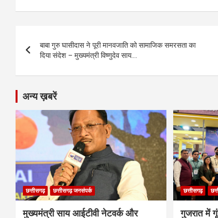
ce
se
at
e
ail
py
ar
b
n
s
gr
Li
e
Post
o
g
A
a
n
बाबा गुरु घासीदास ने पूरी मानवजाति को सामाजिक समरसता का
navigation
o
er
p
m
k
दिया संदेश – मुख्यमंत्री विष्णुदेव साय….
k
p
अन्य ख़बरें
छत्तीसगढ़
छत्तीसगढ़ जनसंपर्क
छत्तीसगढ़
छत्
मुख्यमंत्री साय आईटीवी नेटवर्क और
गुजरात में 