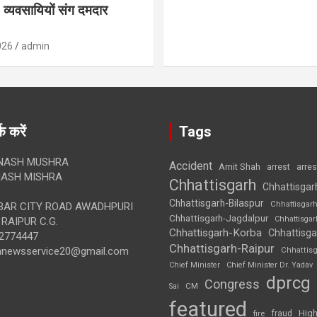
व्यवसायियों संग दमदार
026
admin
क करें
Tags
NASH MUSHRA
Accident
Amit Shah
arre
arrest
ASH MISHRA
Chhattisgarh
Chhattisgar
Chhattisgarh-Bilaspur
Chhattisgar
AR CITY ROAD AWADHPURI
Chhattisgarh-Jagdalpur
Chhattisga
RAIPUR C.G.
Chhattisgarh-Korba
Chhattisga
2774447
Chhattisgarh-Raipur
annewsservice20@gmail.com
Chhattis
Chief Minister
Chief Minister Dr. Yadav
dprcg
Congress
CM
Sai
featured
High
fire
fraud