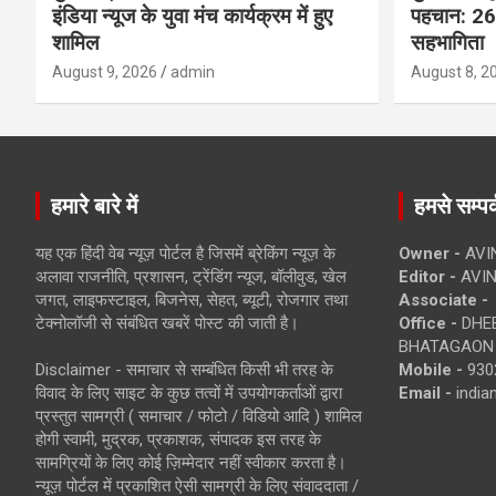
इंडिया न्यूज के युवा मंच कार्यक्रम में हुए
पहचान: 26 
शामिल
सहभागिता
August 9, 2026
admin
August 8, 2
हमारे बारे में
हमसे सम्पर्
यह एक हिंदी वेब न्यूज़ पोर्टल है जिसमें ब्रेकिंग न्यूज़ के
Owner -
AVI
अलावा राजनीति, प्रशासन, ट्रेंडिंग न्यूज, बॉलीवुड, खेल
Editor -
AVIN
जगत, लाइफस्टाइल, बिजनेस, सेहत, ब्यूटी, रोजगार तथा
Associate -
टेक्नोलॉजी से संबंधित खबरें पोस्ट की जाती है।
Office -
DHEB
BHATAGAON 
Disclaimer - समाचार से सम्बंधित किसी भी तरह के
Mobile -
930
विवाद के लिए साइट के कुछ तत्वों में उपयोगकर्ताओं द्वारा
Email -
indi
प्रस्तुत सामग्री ( समाचार / फोटो / विडियो आदि ) शामिल
होगी स्वामी, मुद्रक, प्रकाशक, संपादक इस तरह के
सामग्रियों के लिए कोई ज़िम्मेदार नहीं स्वीकार करता है।
न्यूज़ पोर्टल में प्रकाशित ऐसी सामग्री के लिए संवाददाता /