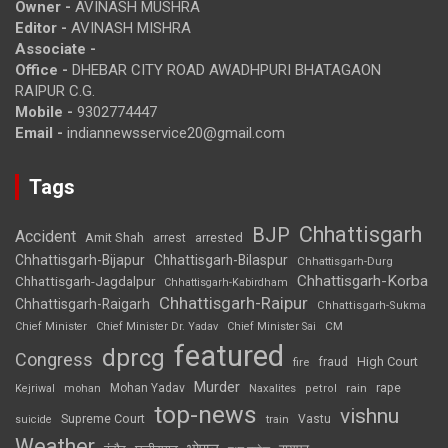
Owner -
AVINASH MUSHRA
Editor -
AVINASH MISHRA
Associate -
Office -
DHEBAR CITY ROAD AWADHPURI BHATAGAON
RAIPUR C.G.
Mobile -
9302774447
Email -
indiannewsservice20@gmail.com
Tags
Chhattisgarh
BJP
Accident
Amit Shah
arrested
arrest
Chhattisgarh-Bijapur
Chhattisgarh-Bilaspur
Chhattisgarh-Durg
Chhattisgarh-Korba
Chhattisgarh-Jagdalpur
Chhattisgarh-Kabirdham
Chhattisgarh-Raipur
Chhattisgarh-Raigarh
Chhattisgarh-Sukma
CM
Chief Minister
Chief Minister Dr. Yadav
Chief Minister Sai
featured
dprcg
Congress
High Court
fire
fraud
Murder
rape
Mohan Yadav
Naxalites
rain
Kejriwal
mohan
petrol
top-news
vishnu
Supreme Court
Vastu
suicide
train
Weather