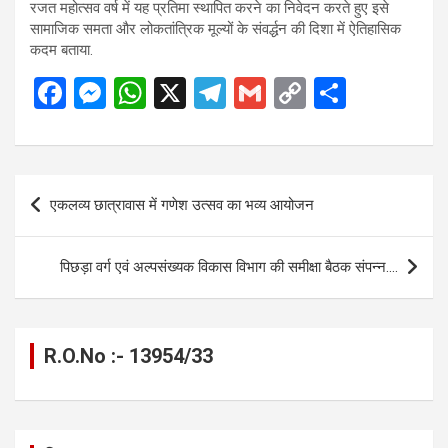
रजत महोत्सव वर्ष में यह प्रतिमा स्थापित करने का निवेदन करते हुए इसे
सामाजिक समता और लोकतांत्रिक मूल्यों के संवर्द्धन की दिशा में ऐतिहासिक
कदम बताया.
F
M
W
X
T
G
C
S
a
es
h
el
m
o
h
ce
se
at
e
ail
py
ar
b
n
s
gr
Li
e
Post
एकलव्य छात्रावास में गणेश उत्सव का भव्य आयोजन
o
g
A
a
n
navigation
o
er
p
m
k
पिछड़ा वर्ग एवं अल्पसंख्यक विकास विभाग की समीक्षा बैठक संपन्न….
k
p
R.O.No :- 13954/33