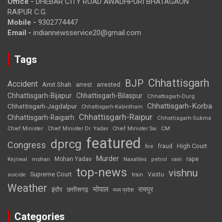
Office -
DHEBAR CITY ROAD AWADHPURI BHATAGAON
RAIPUR C.G.
Mobile -
9302774447
Email -
indiannewsservice20@gmail.com
Tags
Chhattisgarh
BJP
Accident
Amit Shah
arrested
arrest
Chhattisgarh-Bijapur
Chhattisgarh-Bilaspur
Chhattisgarh-Durg
Chhattisgarh-Korba
Chhattisgarh-Jagdalpur
Chhattisgarh-Kabirdham
Chhattisgarh-Raipur
Chhattisgarh-Raigarh
Chhattisgarh-Sukma
CM
Chief Minister
Chief Minister Dr. Yadav
Chief Minister Sai
featured
dprcg
Congress
High Court
fire
fraud
Murder
rape
Mohan Yadav
Naxalites
rain
Kejriwal
mohan
petrol
top-news
vishnu
Supreme Court
Vastu
suicide
train
Weather
भोपाल
रायपुर
इंदौर
छत्तीसगढ़
मध्य प्रदेश
Categories