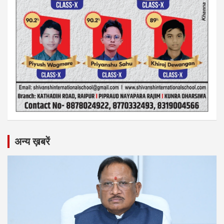
अन्य ख़बरें