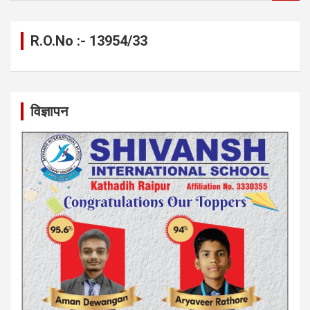
a
r
c
R.O.No :- 13954/33
h
विज्ञापन