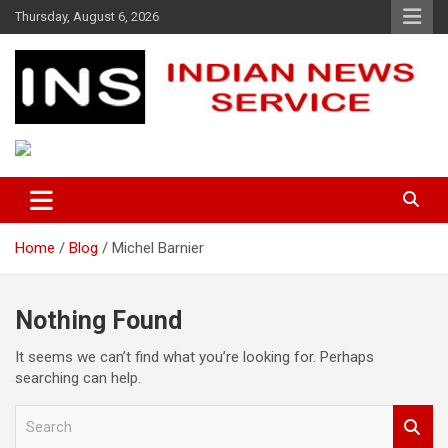
Skip
Thursday, August 6, 2026
to
content
Indian News Service
Indian News Service
Home
Blog
Michel Barnier
Nothing Found
It seems we can’t find what you’re looking for. Perhaps
searching can help.
S
e