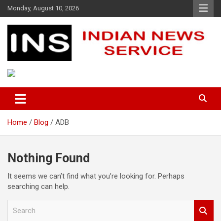
Skip
Monday, August 10, 2026
to
content
Indian News Service
Indian News Service
Home
Blog
ADB
Nothing Found
It seems we can’t find what you’re looking for. Perhaps
searching can help.
S
e