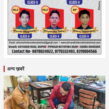
अन्य ख़बरें