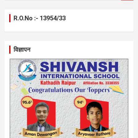
a
r
c
R.O.No :- 13954/33
h
विज्ञापन