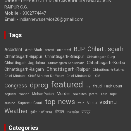
Office -
DHEBAR CITY ROAD AWADHPURI BHATAGAON
RAIPUR C.G.
Mobile -
9302774447
Email -
indiannewsservice20@gmail.com
Tags
Chhattisgarh
BJP
Accident
Amit Shah
arrested
arrest
Chhattisgarh-Bijapur
Chhattisgarh-Bilaspur
Chhattisgarh-Durg
Chhattisgarh-Korba
Chhattisgarh-Jagdalpur
Chhattisgarh-Kabirdham
Chhattisgarh-Raipur
Chhattisgarh-Raigarh
Chhattisgarh-Sukma
CM
Chief Minister
Chief Minister Dr. Yadav
Chief Minister Sai
featured
dprcg
Congress
High Court
fire
fraud
Murder
rape
Mohan Yadav
Naxalites
rain
Kejriwal
mohan
petrol
top-news
vishnu
Supreme Court
Vastu
suicide
train
Weather
भोपाल
रायपुर
इंदौर
छत्तीसगढ़
मध्य प्रदेश
Categories