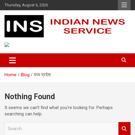
Skip
Thursday, August 6, 2026
to
content
Indian News Service
Indian News Service
Home
Blog
मध्य प्रदेश
Nothing Found
It seems we can’t find what you’re looking for. Perhaps
searching can help.
S
e