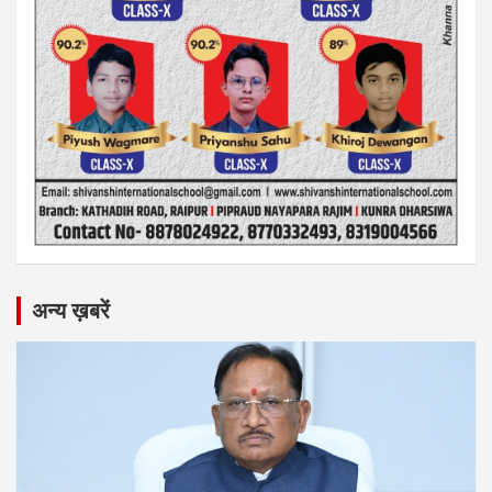
अन्य ख़बरें