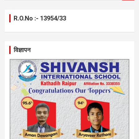
a
r
c
R.O.No :- 13954/33
h
विज्ञापन