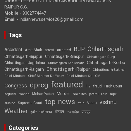
Office -
DHEBAR CITY ROAD AWADHPURI BHATAGAON
RAIPUR C.G.
Mobile -
9302774447
Email -
indiannewsservice20@gmail.com
Tags
Chhattisgarh
BJP
Accident
Amit Shah
arrested
arrest
Chhattisgarh-Bijapur
Chhattisgarh-Bilaspur
Chhattisgarh-Durg
Chhattisgarh-Korba
Chhattisgarh-Jagdalpur
Chhattisgarh-Kabirdham
Chhattisgarh-Raipur
Chhattisgarh-Raigarh
Chhattisgarh-Sukma
CM
Chief Minister
Chief Minister Dr. Yadav
Chief Minister Sai
featured
dprcg
Congress
High Court
fire
fraud
Murder
rape
Mohan Yadav
Naxalites
rain
Kejriwal
mohan
petrol
top-news
vishnu
Supreme Court
Vastu
suicide
train
Weather
भोपाल
रायपुर
इंदौर
छत्तीसगढ़
मध्य प्रदेश
Categories